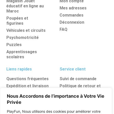
Magasin Jouet
Mon compte
éducatif en ligne au
Mes adresses
Maroc
Commandes
Poupées et
Déconnexion
figurines
FAQ
Véhicules et circuits
Psychomotricité
Puzzles
Apprentissages
scolaires
Liens rapides
Service client
Questions fréquentes
Suivi de commande
Expédition et livraison
Politique de retour et
d’annulation
Retours et
Nous Accordons de l’importance à Votre Vie
remboursements
FAQ
Privée
Ressources, conseils et
astuces
PlayFun, Nous utilisons des cookies pour améliorer votre