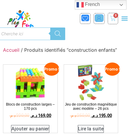
French
0
Accueil
/ Produits identifiés “construction enfants”
Promo !
Promo !
Blocs de construction larges –
Jeu de construction magnétique
170 pcs
avec modèle – 26 pcs
د.م.
220,00
د.م.
169,00
د.م.
250,00
د.م.
195,00
Ajouter au panier
Lire la suite