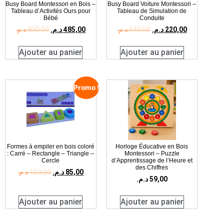
Busy Board Montessori en Bois –
Busy Board Voiture Montessori –
Tableau d’Activités Ours pour
Tableau de Simulation de
Bébé
Conduite
د.م.
690,00
د.م.
485,00
د.م.
340,00
د.م.
220,00
Ajouter au panier
Ajouter au panier
Promo !
Formes à empiler en bois coloré
Horloge Éducative en Bois
: Carré – Rectangle – Triangle –
Montessori – Puzzle
Cercle
d’Apprentissage de l’Heure et
des Chiffres
د.م.
120,00
د.م.
85,00
د.م.
59,00
Ajouter au panier
Ajouter au panier