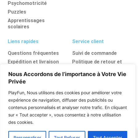
Psychomotricité
Puzzles
Apprentissages
scolaires
Liens rapides
Service client
Questions fréquentes
Suivi de commande
Expédition et livraison
Politique de retour et
d’annulation
Retours et
Nous Accordons de l’importance à Votre Vie
remboursements
FAQ
Privée
Ressources, conseils et
astuces
PlayFun, Nous utilisons des cookies pour améliorer votre
Boutique
expérience de navigation, diffuser des publicités ou
contenus personnalisés et analyser notre trafic. En cliquant
Qui sommes nous
sur « Tout accepter », vous consentez à notre utilisation
Posez vos questions
des cookies.
0
Personnaliser
Tout Refuser
Tout Accepter