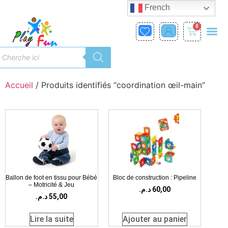
French
0
Accueil
/ Produits identifiés “coordination œil-main”
Ballon de foot en tissu pour Bébé
Bloc de construction : Pipeline
– Motricité & Jeu
د.م.
60,00
د.م.
55,00
Lire la suite
Ajouter au panier