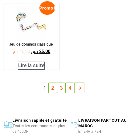
Promo !
Jeu de dominos classique
د.م.
40,00
د.م.
25,00
Lire la suite
1
2
3
4
→
Livraison rapide et gratuite
LIVRAISON PARTOUT AU
MAROC
Toutes les commandes de plus
de 400DH
En 24H à 72H