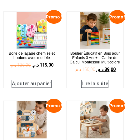
Promo !
Promo !
Boite de laçage chemise et
Boulier Éducatif en Bois pour
boutons avec modèle
Enfants 3 Ans+ – Cadre de
Calcul Montessori Multicolore
د.م.
120,00
د.م.
115,00
د.م.
150,00
د.م.
89,00
Ajouter au panier
Lire la suite
Promo !
Promo !