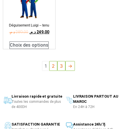
Déguisement Luigi – tenu
د.م.
289,00
د.م.
249,00
Choix des options
1
2
3
→
Livraison rapide et gratuite
LIVRAISON PARTOUT AU
MAROC
Toutes les commandes de plus
de 400DH
En 24H à 72H
SATISFACTION GARANTIE
Assistance 24h/7j