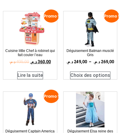
Promo !
Promo !
Cuisine little Chef à robinet qui
Déguisement Batman musclé
fait couler l’eau
Gris
د.م.
495,00
د.م.
360,00
د.م.
249,00
–
د.م.
269,00
Lire la suite
Choix des options
Promo !
Déguisement Captain America
Déguisement Elsa reine des