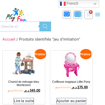
French
0
Accueil
/ Produits identifiés “jeu d'imitation”
Promo !
Promo !
Chariot de ménage bleu
Coiffeuse magique Little Pony
Montessori
د.م.
300,00
د.م.
275,00
د.م.
380,00
د.م.
345,00
Lire la suite
Ajouter au panier