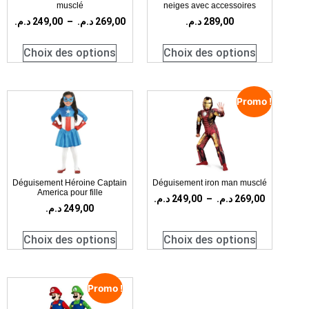
musclé
neiges avec accessoires
د.م.
249,00
–
د.م.
269,00
د.م.
289,00
Choix des options
Choix des options
Promo !
Déguisement Héroine Captain
Déguisement iron man musclé
America pour fille
د.م.
249,00
–
د.م.
269,00
د.م.
249,00
Choix des options
Choix des options
Promo !